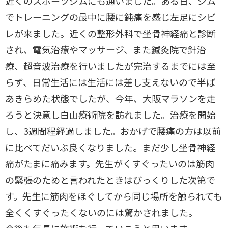
近くのスポーツジムにも通いました。ある日、ジム
でトレーニングの最中に腰に鈍痛を感じ左足にシビ
レが来ました。近くの整形外科で坐骨神経痛と診断
され、電気治療やマッサージ、また鍼灸院で針治
療、超音波治療を行いましたが完治するまでには至
らず、日常生活には生活には差し支えないので半ば
あきらめた状態でしたが、今年、大阪マラソンを走
ろうと決意し白山療術院を訪れました。治療を開始
し、3週間程経過しました。おかげで腰痛の方は以前
に比べてだいぶ良くなりました。まだ少し坐骨神経
痛がたまに痛みます。先生がくすぐったいのは筋肉
の緊張のためと言われたときはびっくりした次第で
す。先生に筋肉をほぐしてから同じ場所を触られても
全くくすぐったくないのには驚かされました。