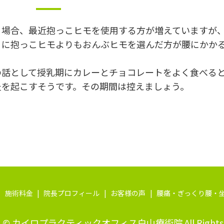
る場合、最近抱っこヒモを使用する方が増えていますが
うに抱っこヒモよりもおんぶヒモを選んだ方が腰にかか
の話として授乳期にカレーとチョコレートをよく食べる
炎を起こすそうです。その期間は控えましょう。
施術料金
院長プロフィール
お客様の声
腰痛・ぎっくり腰・
ht © カイロプラクティックオフィス白山療術院 All Rights R