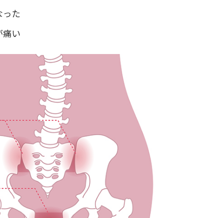
なった
が痛い